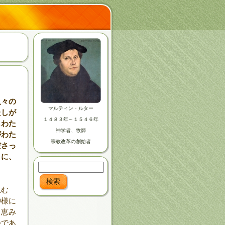
人々の
マルティン・ルター
たしが
１４８３年～１５４６年
もわた
神学者、牧師
がわた
宗教改革の創始者
ださっ
うに、
）
止む
神様に
、恵み
つであ