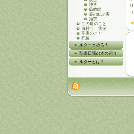
神学
り
偽教師
（
霊の結ぶ実
知恵
この世のこと
気持ち、状況
聖書のこと
死後
ルターと祈ろう
聖書日課の本の紹介
ルターとは？