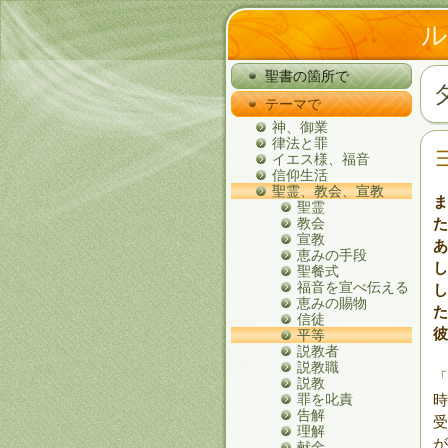
聖書の箇所で
テーマで
神、御業
律法と罪
イエス様、福音
信仰生活
聖霊、教会、宣教
ま
聖霊
教会
た
宣教
あ
恵みの手段
し
聖餐式
福音を宣べ伝える
し
恵みの賜物
た
信徒
彼
平等
説教者
説教職
「
説教
罪を叱責
時
告解
受
理解
が
献金