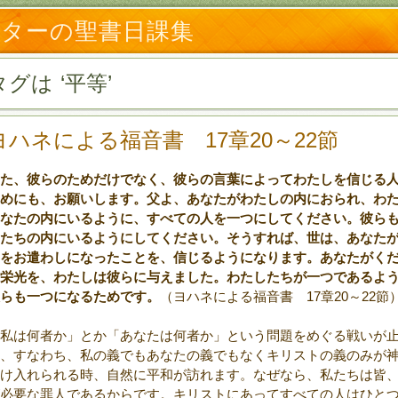
ルターの聖書日課集
タグは ‘平等’
ヨハネによる福音書 17章20～22節
た、彼らのためだけでなく、彼らの言葉によってわたしを信じる
めにも、お願いします。父よ、あなたがわたしの内におられ、わ
なたの内にいるように、すべての人を一つにしてください。彼ら
たちの内にいるようにしてください。そうすれば、世は、あなた
をお遣わしになったことを、信じるようになります。あなたがく
栄光を、わたしは彼らに与えました。わたしたちが一つであるよ
らも一つになるためです。
（ヨハネによる福音書 17章20～22節
私は何者か」とか「あなたは何者か」という問題をめぐる戦いが
、すなわち、私の義でもあなたの義でもなくキリストの義のみが
け入れられる時、自然に平和が訪れます。なぜなら、私たちは皆
必要な罪人であるからです。キリストにあってすべての人はひと