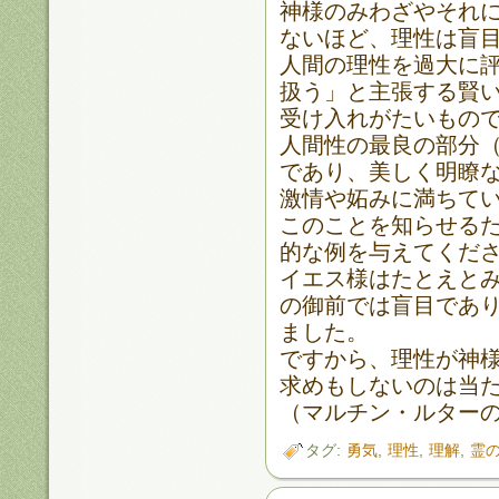
神様のみわざやそれ
ないほど、理性は盲
人間の理性を過大に
扱う」と主張する賢
受け入れがたいもの
人間性の最良の部分
であり、美しく明瞭
激情や妬みに満ちて
このことを知らせる
的な例を与えてくだ
イエス様はたとえと
の御前では盲目であ
ました。
ですから、理性が神
求めもしないのは当
（マルチン・ルター
タグ:
勇気
,
理性
,
理解
,
霊