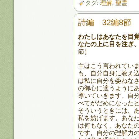
タグ:
理解
,
聖霊
詩編 32編8節
わたしはあなたを目
なたの上に目を注ぎ
節）
主はこう言われてい
も、自分自身に教え
は私に自分を委ねな
の御心に適うように
導いていきます。自
べてがだめになった
そういうときには、
私を妨げます。あな
は何もなく、あなた
です。自分の理解力