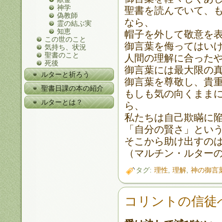
神学
聖書を読んでいて、
偽教師
なら、
霊の結ぶ実
知恵
帽子を外して敬意を
この世のこと
御言葉を侮ってはい
気持ち、状況
聖書のこと
人間の理解に合った
死後
御言葉には最大限の
ルターと祈ろう
御言葉を尊敬し、貴
聖書日課の本の紹介
もしも気の向くまま
ルターとは？
ら、
私たちは自己欺瞞に
「自分の賢さ」とい
そこから助け出すの
（マルチン・ルター
タグ:
理性
,
理解
,
神の御言
コリントの信徒へ