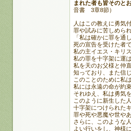
まれた者も皆そのと
音書 3章8節）
人はこの教えに勇気
罪や試みに苦しめら
「私は確かに罪を通
死の宣告を受けた者
私の主イエス・キリ
私の罪を十字架に運
私を天のお父様と仲
知っており、また信
このことのために私
私には永遠の命が約
それゆえ、私は勇気
このように新生した
十字架につけられた
罪や死や悪魔や世や
さらに、このような
よい行いをし、神様