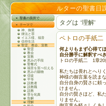
ルターの聖書日
聖書の箇所で
タグは ‘理解’
テーマで
神、御業
律法と罪
ペトロの手紙二 
イエス様、福音
信仰生活
聖霊、教会、宣教
何よりもまず心得て
聖霊
教会
自分勝手に解釈すべ
宣教
トロの手紙二 1章2
恵みの手段
聖餐式
福音を宣べ伝える
私たちは畏れとへり
恵みの賜物
信徒
神様の御言葉を読ま
平等
自分自身の賢さに頼
説教者
説教職
けません。
説教
自分の賢さほど、私
罪を叱責
告解
りません。
理解
御言葉を軽々しくあ
献金