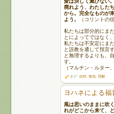
愛は決して滅びない
廃れよう、わたした
から。完全なものが
よう。
（コリントの信
私たちは部分的にま
とによってではなく
私たちは不安定にま
と説教を通して預言
と無理するよりも、
す。
（マルチン・ルター
タグ:
信仰
,
無知
,
理解
ヨハネによる福
風は思いのままに吹
れがどこから来て、