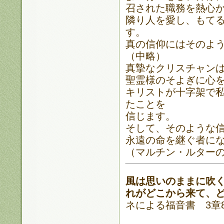
召された職務を熱心
隣り人を愛し、もて
す。
真の信仰にはそのよ
（中略）
真摯なクリスチャン
聖霊様のそよぎに心
キリストが十字架で
たことを
信じます。
そして、そのような
永遠の命を継ぐ者に
（マルチン・ルター
風は思いのままに吹
れがどこから来て、
ネによる福音書 3章