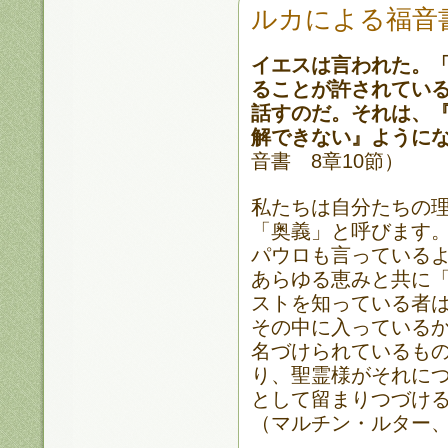
ルカによる福音書
イエスは言われた。
ることが許されてい
話すのだ。それは、
解できない』ように
音書 8章10節）
私たちは自分たちの
「奥義」と呼びます
パウロも言っている
あらゆる恵みと共に
ストを知っている者
その中に入っている
名づけられているも
り、聖霊様がそれに
として留まりつづけ
（マルチン・ルター