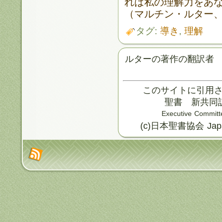
れば私の理解力をあ
（マルチン・ルター
タグ:
導き
,
理解
ルターの著作の翻訳者
このサイトに引用
聖書 新共同訳
Executive Committ
(c)日本聖書協会 Japan B